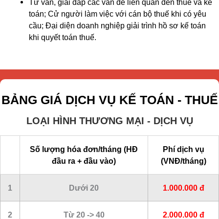
Tư vấn, giải đáp các vấn đề liên quan đến thuế và kế
toán; Cử người làm việc với cán bộ thuế khi có yêu
cầu; Đại diện doanh nghiệp giải trình hồ sơ kế toán
khi quyết toán thuế.
BẢNG GIÁ DỊCH VỤ KẾ TOÁN - THUẾ
LOẠI HÌNH THƯƠNG MẠI - DỊCH VỤ
Số lượng hóa đơn/tháng (HĐ
Phí dịch vụ
đầu ra + đầu vào)
(VNĐ/tháng)
1
Dưới 20
1.000.000 đ
2
Từ 20 -> 40
2.000.000 đ