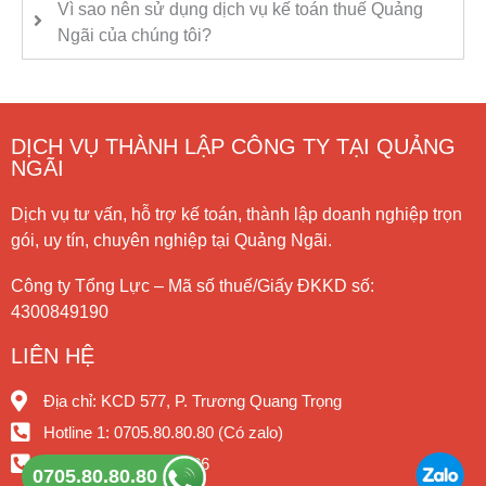
Vì sao nên sử dụng dịch vụ kế toán thuế Quảng
Ngãi của chúng tôi?
DỊCH VỤ THÀNH LẬP CÔNG TY TẠI QUẢNG
NGÃI
Dịch vụ tư vấn, hỗ trợ kế toán, thành lập doanh nghiệp trọn
gói, uy tín, chuyên nghiệp tại Quảng Ngãi.
Công ty Tổng Lực – Mã số thuế/Giấy ĐKKD số:
4300849190
LIÊN HỆ
Địa chỉ: KCD 577, P. Trương Quang Trọng
Hotline 1: 0705.80.80.80 (Có zalo)
Hotline 2: 0838.386.486
0705.80.80.80