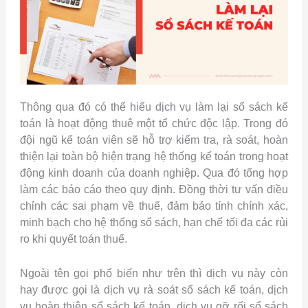
Thông qua đó có thể hiểu dịch vụ làm lại sổ sách kế
toán
là hoạt động thuê một tổ chức độc lập. Trong đó
đội ngũ kế toán viên sẽ hỗ trợ kiểm tra, rà soát, hoàn
thiện lại toàn bộ hiện trạng hệ thống kế toán
trong hoạt
động kinh doanh
của doanh nghiệp. Qua đó tổng
hợp
làm các báo cáo theo quy định. Đồng thời t
ư vấn điều
chỉnh các sai phạm về thuế, đảm bảo tính chính xác,
minh bạch cho hệ thống sổ sách, hạn chế tối đa các rủi
ro khi quyết toán thuế.
Ngoài tên gọi phổ biến như trên thì dịch vụ này còn
hay được
gọi là dịch vụ rà soát sổ sách kế toán, dịch
vụ hoàn thiện sổ sách kế toán, dịch vụ gỡ rối sổ sách