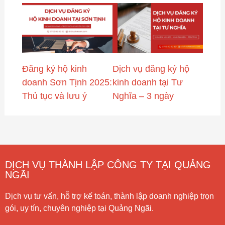
Đăng ký hộ kinh
Dịch vụ đăng ký hộ
doanh Sơn Tịnh 2025:
kinh doanh tại Tư
Thủ tục và lưu ý
Nghĩa – 3 ngày
DỊCH VỤ THÀNH LẬP CÔNG TY TẠI QUẢNG
NGÃI
Dịch vụ tư vấn, hỗ trợ kế toán, thành lập doanh nghiệp trọn
gói, uy tín, chuyên nghiệp tại Quảng Ngãi.