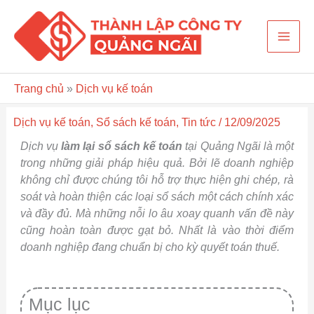
Nhảy
Mai
tới
nội
Men
dung
Trang chủ
»
Dịch vụ kế toán
Dịch vụ kế toán
,
Sổ sách kế toán
,
Tin tức
/
12/09/2025
Dịch vụ
làm lại sổ sách kế toán
tại Quảng Ngãi là một
trong những giải pháp hiệu quả. Bởi lẽ doanh nghiệp
không chỉ được chúng tôi hỗ trợ thực hiện ghi chép, rà
soát và hoàn thiện các loại sổ sách một cách chính xác
và đầy đủ. Mà những nỗi lo âu xoay quanh vấn đề này
cũng hoàn toàn được gạt bỏ. Nhất là vào thời điểm
doanh nghiệp đang chuẩn bị cho kỳ quyết toán thuế.
Mục lục