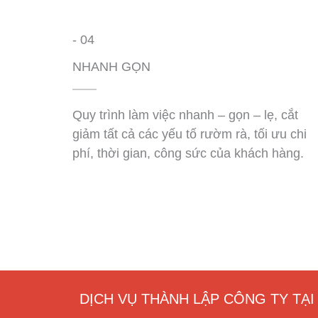
- 04
NHANH GỌN
Quy trình làm việc nhanh – gọn – lẹ, cắt
giảm tất cả các yếu tố rườm rà, tối ưu chi
phí, thời gian, công sức của khách hàng.
DỊCH VỤ THÀNH LẬP CÔNG TY TẠ