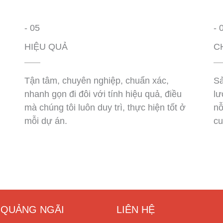
- 05
- 
HIỆU QUẢ
C
Tận tâm, chuyên nghiệp, chuẩn xác,
Sả
nhanh gọn đi đôi với tính hiệu quả, điều
lư
mà chúng tôi luôn duy trì, thực hiện tốt ở
nỗ
mỗi dự án.
cu
I QUẢNG NGÃI
LIÊN HỆ