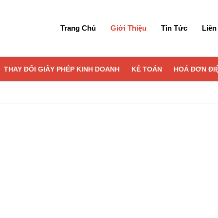
Trang Chủ
Giới Thiệu
Tin Tức
Liên
THAY ĐỔI GIẤY PHÉP KINH DOANH
KẾ TOÁN
HOÁ ĐƠN ĐI