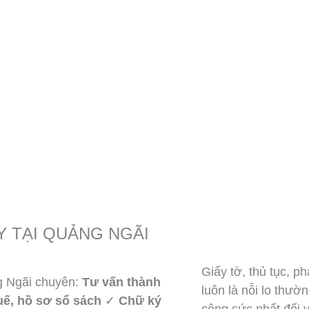
Y TẠI QUẢNG NGÃI
Giấy tờ, thủ tục, p
ng Ngãi chuyên:
Tư vấn thành
luôn là nỗi lo thườ
uế, hồ sơ sổ sách
✓
Chữ ký