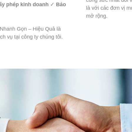
công sức nhất đối v
iấy phép kinh doanh
✓
Bảo
là với các đơn vị m
mở rộng.
Nhanh Gọn – Hiệu Quả là
h vụ tại công ty chúng tôi.