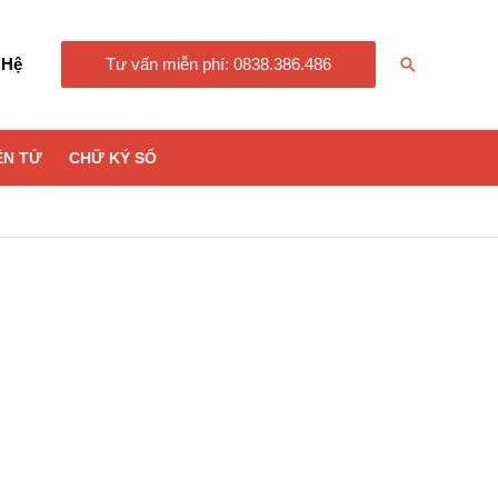
Tìm
 Hệ
Tư vấn miễn phí: 0838.386.486
kiếm
ỆN TỬ
CHỮ KÝ SỐ