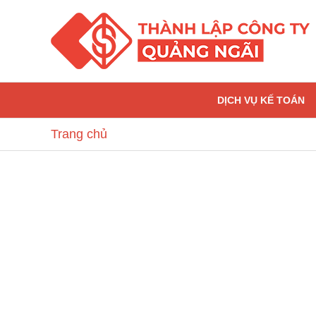
Nhảy
tới
nội
dung
DỊCH VỤ KẾ TOÁN
Trang chủ