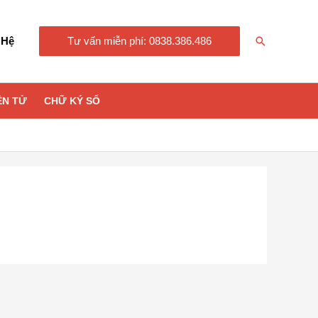
Tìm
 Hệ
Tư vấn miễn phí: 0838.386.486
kiếm
ỆN TỬ
CHỮ KÝ SỐ