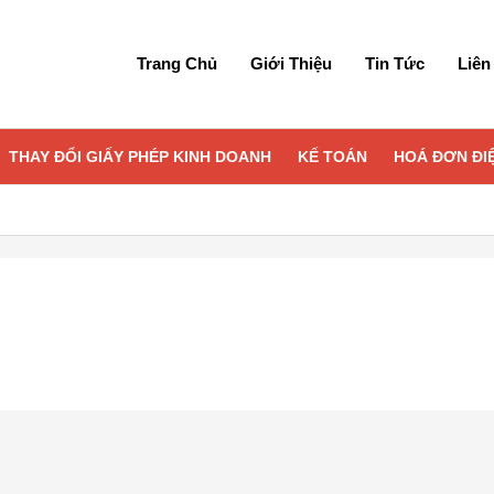
Trang Chủ
Giới Thiệu
Tin Tức
Liên
THAY ĐỔI GIẤY PHÉP KINH DOANH
KẾ TOÁN
HOÁ ĐƠN ĐI