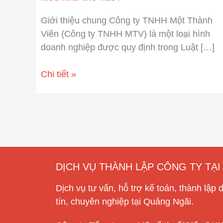
TNHH
Giới thiệu chung Công ty TNHH Một Thành
một
Viên (Công ty TNHH MTV) là một loại hình
thành
doanh nghiệp được quy định trong Luật […]
viên
được
Chi tiết »
hiểu
như
thế
nào?
DỊCH VỤ THÀNH LẬP CÔNG TY TẠ
Dịch vụ tư vấn, hỗ trợ kế toán, thành lập 
tín, chuyên nghiệp tại Quảng Ngãi.