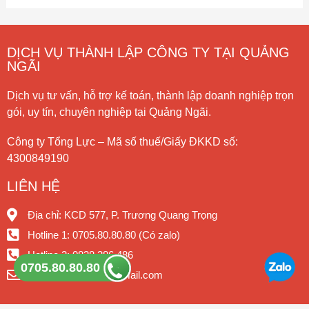
DỊCH VỤ THÀNH LẬP CÔNG TY TẠI QUẢNG
NGÃI
Dịch vụ tư vấn, hỗ trợ kế toán, thành lập doanh nghiệp trọn
gói, uy tín, chuyên nghiệp tại Quảng Ngãi.
Công ty Tổng Lực – Mã số thuế/Giấy ĐKKD số:
4300849190
LIÊN HỆ
Địa chỉ: KCD 577, P. Trương Quang Trọng
Hotline 1: 0705.80.80.80 (Có zalo)
Hotline 2: 0838.386.486
0705.80.80.80
Email:
ketoanqng@gmail.com