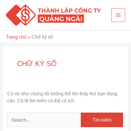
Nhảy
Mai
tới
nội
Men
dung
Trang chủ
»
Chữ ký số
Tìm
kiếm:
CHỮ KÝ SỐ
Có vẻ như chúng tôi không thể tìm thấy thứ bạn đang
cần. Có lẽ tìm kiếm có thể có ích.